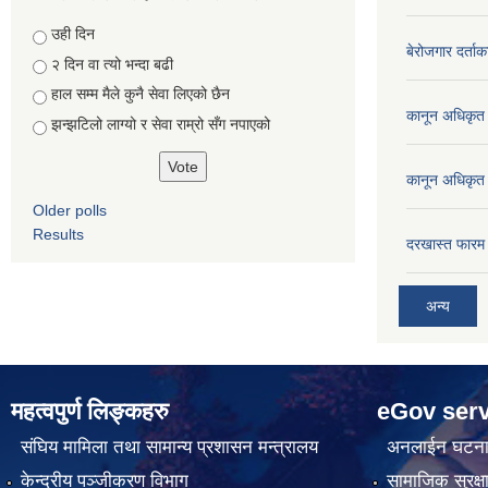
Choices
उही दिन
बेरोजगार दर्ताक
२ दिन वा त्यो भन्दा बढी
हाल सम्म मैले कुनै सेवा लिएको छैन
कानून अधिकृत 
झन्झटिलो लाग्यो र सेवा राम्रो सँग नपाएको
कानून अधिकृत 
Older polls
Results
दरखास्त फारम 
अन्य
महत्वपुर्ण लिङ्कहरु
eGov serv
संघिय मामिला तथा सामान्य प्रशासन मन्त्रालय
अनलाईन घटना द
केन्द्रीय पञ्जीकरण विभाग
सामाजिक सुरक्ष