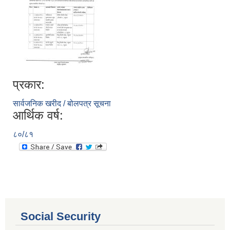
प्रकार:
सार्वजनिक खरीद / बोलपत्र सूचना
आर्थिक वर्ष:
८०/८१
आ.व. २०८०/०८१ का लागि जिल्ला दररेट निर्धारण समितिबाट स्वीकृत भएको प्यूठान जिल्लाको दररेट ।
शाखागत-कार्यविरण
Social Security