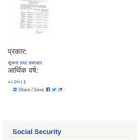
प्रकार:
सूचना तथा समाचार
आर्थिक वर्ष:
०८२/०८३
आ.व. २०८०/०८१ का लागि जिल्ला दररेट निर्धारण समितिबाट स्वीकृत भएको प्यूठान जिल्लाको दररेट ।
शाखागत-कार्यविरण
Social Security