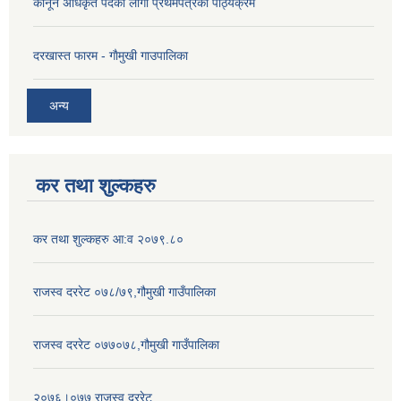
कानून अधिकृत पदको लागी प्रथमपत्रको पाठ्यक्रम
दरखास्त फारम - गाैमुखी गाउपालिका
अन्य
कर तथा शुल्कहरु
कर तथा शुल्कहरु आ:व २०७९.८०
राजस्व दररेट ०७८/७९,गौमुखी गाउँपालिका
राजस्व दररेट ०७७०७८,गौमुखी गाउँपालिका
२०७६।०७७ राजस्व दररेट