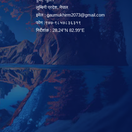
लुम्बिनी प्रदेश, नेपाल
इमेल :
gaumukhirm2073@gmail.com
फोन :९७७-९८५७८३६३१९
निर्देशांक : 28.24°N 82.99°E