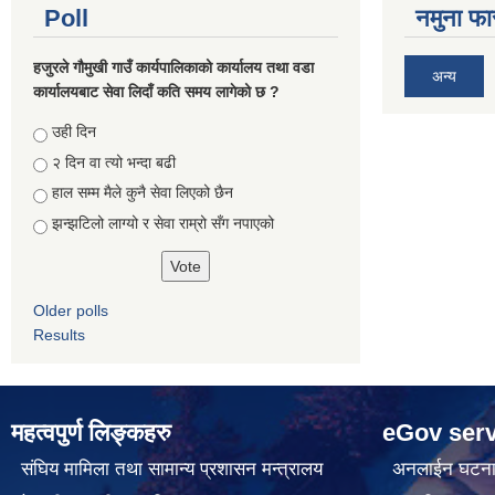
Poll
नमुना फा
हजुरले गौमुखी गाउँ कार्यपालिकाको कार्यालय तथा वडा
अन्य
कार्यालयबाट सेवा लिदाँ कति समय लागेको छ ?
Choices
उही दिन
२ दिन वा त्यो भन्दा बढी
हाल सम्म मैले कुनै सेवा लिएको छैन
झन्झटिलो लाग्यो र सेवा राम्रो सँग नपाएको
Older polls
Results
महत्वपुर्ण लिङ्कहरु
eGov serv
संघिय मामिला तथा सामान्य प्रशासन मन्त्रालय
अनलाईन घटना द