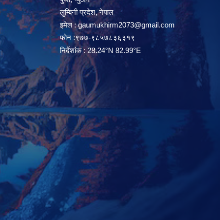
लुम्बिनी प्रदेश, नेपाल
इमेल :
gaumukhirm2073@gmail.com
फोन :९७७-९८५७८३६३१९
निर्देशांक : 28.24°N 82.99°E