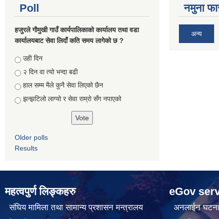
Poll
नमुना फा
हजुरले गौमुखी गाउँ कार्यपालिकाको कार्यालय तथा वडा
अन्य
कार्यालयबाट सेवा लिदाँ कति समय लागेको छ ?
Choices
उही दिन
२ दिन वा त्यो भन्दा बढी
हाल सम्म मैले कुनै सेवा लिएको छैन
झन्झटिलो लाग्यो र सेवा राम्रो सँग नपाएको
Older polls
Results
महत्वपुर्ण लिङ्कहरु
eGov serv
संघिय मामिला तथा सामान्य प्रशासन मन्त्रालय
अनलाईन घटना द