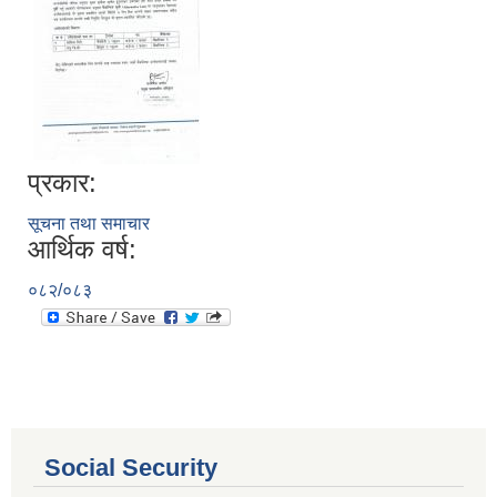
प्रकार:
सूचना तथा समाचार
आर्थिक वर्ष:
०८२/०८३
आ.व. २०८०/०८१ का लागि जिल्ला दररेट निर्धारण समितिबाट स्वीकृत भएको प्यूठान जिल्लाको दररेट ।
शाखागत-कार्यविरण
Social Security