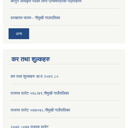
कानून अधिकृत पदको लागी प्रथमपत्रको पाठ्यक्रम
दरखास्त फारम - गाैमुखी गाउपालिका
अन्य
कर तथा शुल्कहरु
कर तथा शुल्कहरु आ:व २०७९.८०
राजस्व दररेट ०७८/७९,गौमुखी गाउँपालिका
राजस्व दररेट ०७७०७८,गौमुखी गाउँपालिका
२०७६।०७७ राजस्व दररेट